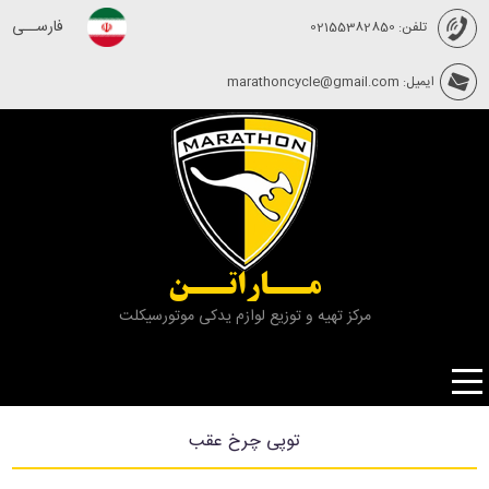
فارســی
تلفن: 02155382850
ایمیل: marathoncycle@gmail.com
مــاراتــن
مرکز تهیه و توزیع لوازم یدکی موتورسیکلت
توپی چرخ عقب