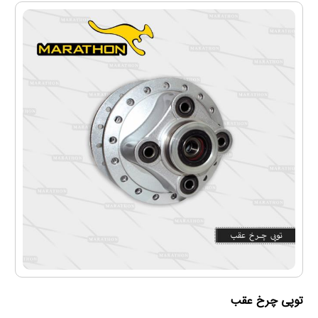
توپی چرخ عقب