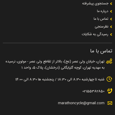
جستجوی پیشرفته
درباره ما
تماس با ما
نظرسنجی
رسیدگی به شکایات
تماس با ما
تهران، خیابان ولی عصر (عج)، بالاتر از تقاطع ولی عصر - مولوی، نرسیده
به مهدیه تهران، کوچه گلپایگانی (درخشان)، پلاک 5، واحد 1
شنبه تا چهارشنبه 8:30 الی 18:30 / پنجشنبه ها 8:30 الی 14:00
02155382850
marathoncycle@gmail.com