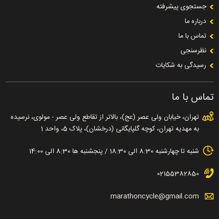
جستجوی پیشرفته
درباره ما
تماس با ما
نظرسنجی
رسیدگی به شکایات
تماس با ما
تهران، خیابان ولی عصر (عج)، بالاتر از تقاطع ولی عصر - مولوی، نرسیده
به مهدیه تهران، کوچه گلپایگانی (درخشان)، پلاک 5، واحد 1
شنبه تا چهارشنبه 8:30 الی 18:30 / پنجشنبه ها 8:30 الی 14:00
02155382850
marathoncycle@gmail.com