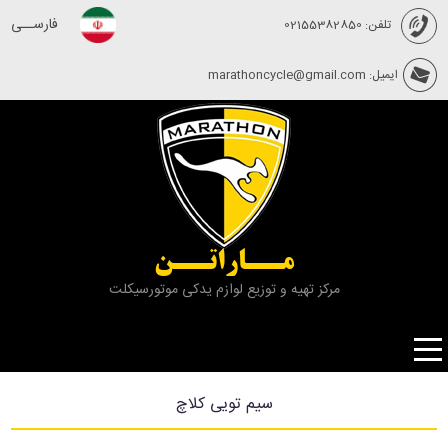
فارســی
تلفن: 02155382850
ایمیل: marathoncycle@gmail.com
مــاراتــن
مرکز تهیه و توزیع لوازم یدکی موتورسیکلت
سیم تویی کلاچ