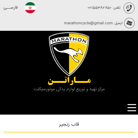
فارســی
تلفن: 02155382850
ایمیل: marathoncycle@gmail.com
مــاراتــن
مرکز تهیه و توزیع لوازم یدکی موتورسیکلت
قاب زنجیر