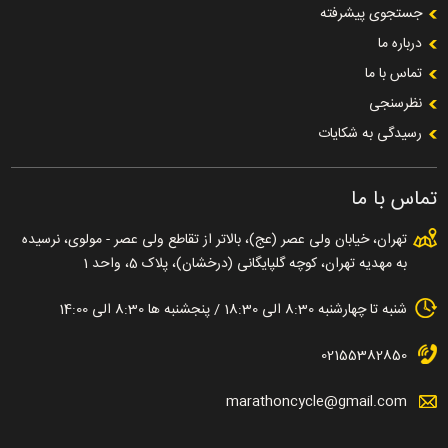
جستجوی پیشرفته
درباره ما
تماس با ما
نظرسنجی
رسیدگی به شکایات
تماس با ما
تهران، خیابان ولی عصر (عج)، بالاتر از تقاطع ولی عصر - مولوی، نرسیده
به مهدیه تهران، کوچه گلپایگانی (درخشان)، پلاک 5، واحد 1
شنبه تا چهارشنبه 8:30 الی 18:30 / پنجشنبه ها 8:30 الی 14:00
02155382850
marathoncycle@gmail.com