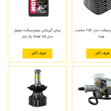
سیلندر موتورسیکلت مدل TS4 مناسب
روغن گیربکس موتورسیکلت موتول
هندا
مدل Gear Oil یک لیتر
تعرف أكثر...
تعرف أكثر...