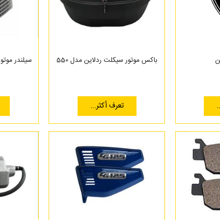
ن
باکس موتور سیکلت ردلاین مدل 550
.
تعرف أكثر...