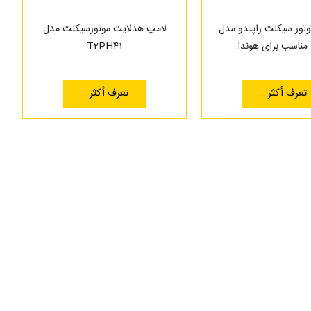
موتور سیکلت راپیدو مدل
لامپ هدلایت موتورسیکلت مدل
T2PH41
تعرف أكثر...
تعرف أكثر...