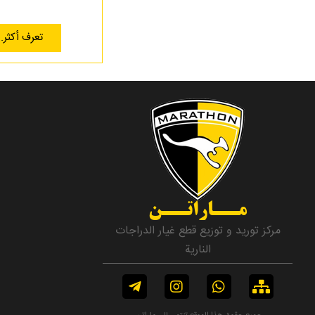
تعرف أكثر..
مــاراتــن
مركز توريد و توزيع قطع غيار الدراجات
النارية