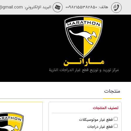
هاتف: 00982155382850
البريد الإلكتروني: marathoncycle@gmail.com
مــاراتــن
مركز توريد و توزيع قطع غيار الدراجات النارية
منتجات
تصنيف المنتجات
قطع غيار موتوسيكلات
قطع غيار دراجات