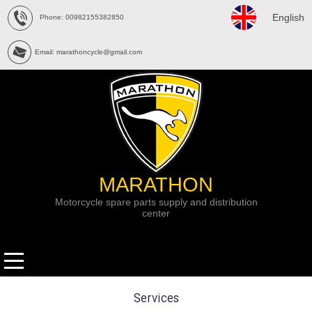
English
Phone: 00982155382850
Email: marathoncycle@gmail.com
MARATHON
Motorcycle spare parts supply and distribution
center
Services