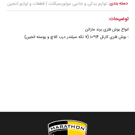
دسته بندی:
لوازم یدکی و جانبی موتورسیکلت | قطعات و لوازم انجین
توضیحات:
انواع بوش فلزی برند ماراتن
- بوش فلزی کارتل 14*10 (7 تكه سيلندر درب كلاچ و پوسته انجين)