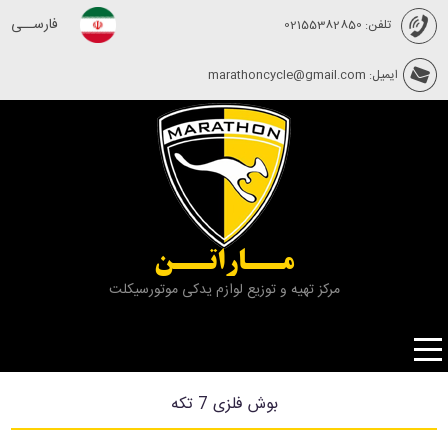
فارســی
تلفن: 02155382850
ایمیل: marathoncycle@gmail.com
مــاراتــن
مرکز تهیه و توزیع لوازم یدکی موتورسیکلت
بوش فلزی 7 تكه