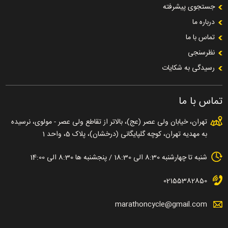
جستجوی پیشرفته
درباره ما
تماس با ما
نظرسنجی
رسیدگی به شکایات
تماس با ما
تهران، خیابان ولی عصر (عج)، بالاتر از تقاطع ولی عصر - مولوی، نرسیده
به مهدیه تهران، کوچه گلپایگانی (درخشان)، پلاک 5، واحد 1
شنبه تا چهارشنبه 8:30 الی 18:30 / پنجشنبه ها 8:30 الی 14:00
02155382850
marathoncycle@gmail.com