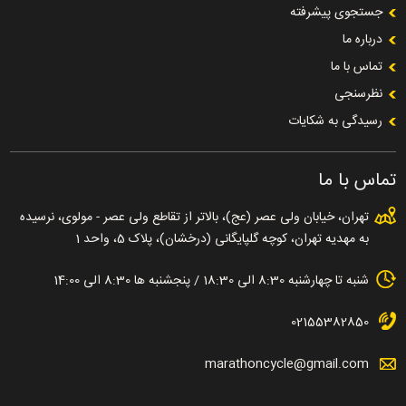
جستجوی پیشرفته
درباره ما
تماس با ما
نظرسنجی
رسیدگی به شکایات
تماس با ما
تهران، خیابان ولی عصر (عج)، بالاتر از تقاطع ولی عصر - مولوی، نرسیده
به مهدیه تهران، کوچه گلپایگانی (درخشان)، پلاک 5، واحد 1
شنبه تا چهارشنبه 8:30 الی 18:30 / پنجشنبه ها 8:30 الی 14:00
02155382850
marathoncycle@gmail.com