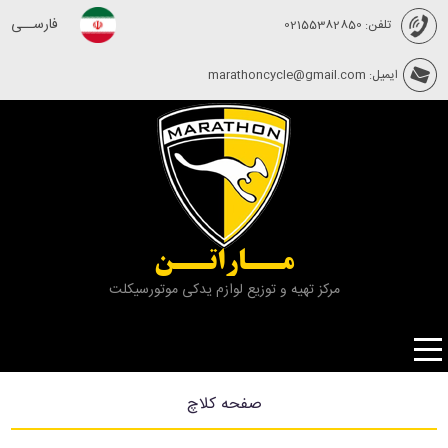
فارســی
تلفن: 02155382850
ایمیل: marathoncycle@gmail.com
مــاراتــن
مرکز تهیه و توزیع لوازم یدکی موتورسیکلت
صفحه کلاچ