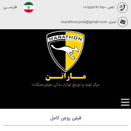
فارســی
تلفن: 02155382850
ایمیل: marathoncycle@gmail.com
مــاراتــن
مرکز تهیه و توزیع لوازم یدکی موتورسیکلت
قيفی روغن كامل