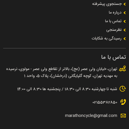
جستجوی پیشرفته
درباره ما
تماس با ما
نظرسنجی
رسیدگی به شکایات
تماس با ما
تهران، خیابان ولی عصر (عج)، بالاتر از تقاطع ولی عصر - مولوی، نرسیده
به مهدیه تهران، کوچه گلپایگانی (درخشان)، پلاک 5، واحد 1
شنبه تا چهارشنبه 8:30 الی 18:30 / پنجشنبه ها 8:30 الی 14:00
02155382850
marathoncycle@gmail.com