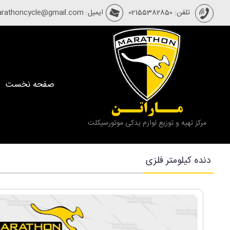
تلفن: 02155382850
ایمیل: marathoncycle@gmail.com
صفحه نخست
مــاراتــن
مرکز تهیه و توزیع لوازم یدکی موتورسیکلت
دنده کیلومتر فلزی