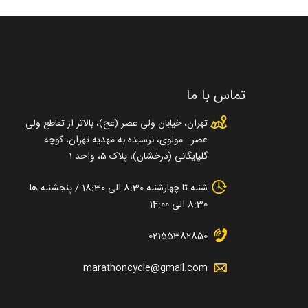
تماس با ما
تهران، خیابان ولی عصر (عج)، بالاتر از تقاطع ولی
عصر - مولوی، نرسیده به مهدیه تهران، کوچه
گلپایگانی (درخشان)، پلاک 5، واحد 1
شنبه تا چهارشنبه 8:30 الی 18:30 / پنجشنبه ها
8:30 الی 14:00
02155382850
marathoncycle@gmail.com