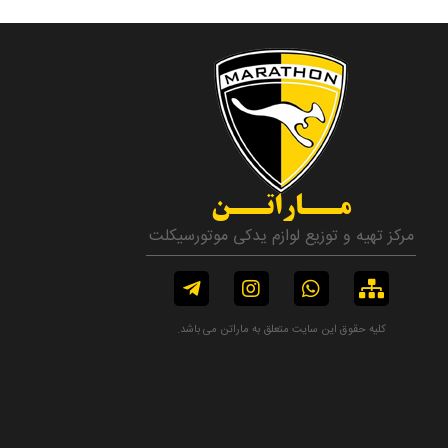
مــاراتــن
مرکز تهیه و توزیع لوازم یدکی موتورسیکلت
کلیه حقوق این سایت متعلق به ماراتن می باشد.