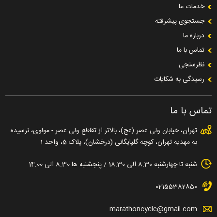
خدمات ما
جستجوی پیشرفته
درباره ما
تماس با ما
نظرسنجی
رسیدگی به شکایات
تماس با ما
تهران، خیابان ولی عصر (عج)، بالاتر از تقاطع ولی عصر - مولوی، نرسیده
به مهدیه تهران، کوچه گلپایگانی (درخشان)، پلاک 5، واحد 1
شنبه تا چهارشنبه 8:30 الی 18:30 / پنجشنبه ها 8:30 الی 14:00
02155382850
marathoncycle@gmail.com