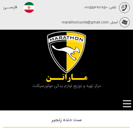
فارســی
تلفن: 02155382850
ایمیل: marathoncycle@gmail.com
مــاراتــن
مرکز تهیه و توزیع لوازم یدکی موتورسیکلت
ست دنده زنجیر