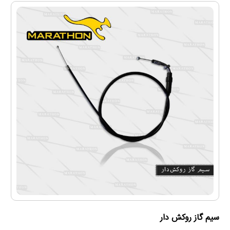
سيم گاز روكش دار