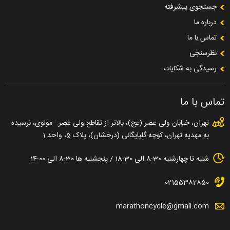
جستجوی پیشرفته
درباره ما
تماس با ما
نظرسنجی
رسیدگی به شکایات
تماس با ما
تهران، خیابان ولی عصر (عج)، بالاتر از تقاطع ولی عصر - مولوی، نرسیده
به مهدیه تهران، کوچه گلپایگانی (درخشان)، پلاک 5، واحد 1
شنبه تا چهارشنبه 8:30 الی 18:30 / پنجشنبه ها 8:30 الی 14:00
02155382850
marathoncycle@gmail.com