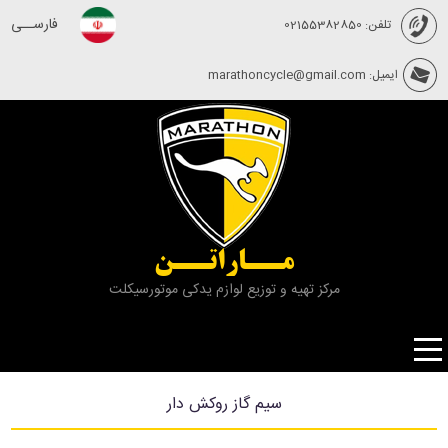
فارســی
تلفن: 02155382850
ایمیل: marathoncycle@gmail.com
مــاراتــن
مرکز تهیه و توزیع لوازم یدکی موتورسیکلت
سيم گاز روكش دار