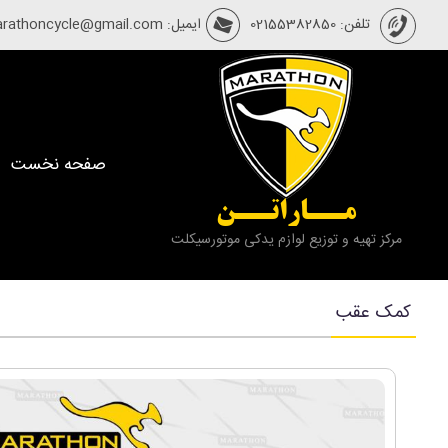
تلفن: 02155382850
ایمیل: marathoncycle@gmail.com
صفحه نخست
مــاراتــن
مرکز تهیه و توزیع لوازم یدکی موتورسیکلت
کمک عقب