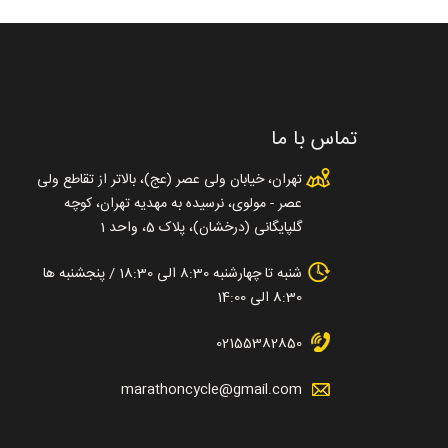
تماس با ما
تهران، خیابان ولی عصر (عج)، بالاتر از تقاطع ولی
عصر - مولوی، نرسیده به مهدیه تهران، کوچه
گلپایگانی (درخشان)، پلاک 5، واحد 1
شنبه تا چهارشنبه 8:30 الی 18:30 / پنجشنبه ها
8:30 الی 14:00
02155382850
marathoncycle@gmail.com