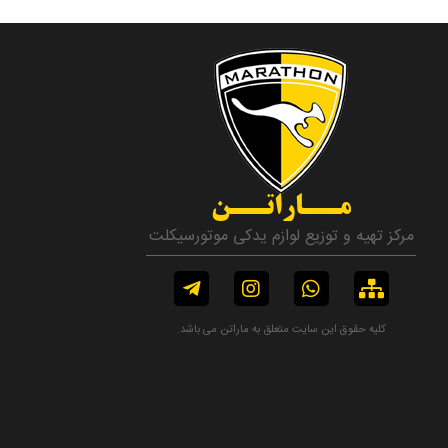
مــاراتــن
مرکز تهیه و توزیع لوازم یدکی موتورسیکلت
کلیه حقوق این سایت متعلق به ماراتن می باشد.